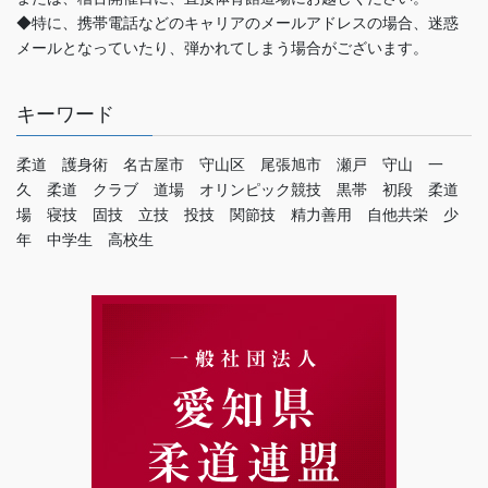
◆特に、携帯電話などのキャリアのメールアドレスの場合、迷惑
メールとなっていたり、弾かれてしまう場合がございます。
キーワード
柔道 護身術 名古屋市 守山区 尾張旭市 瀬戸 守山 一
久 柔道 クラブ 道場 オリンピック競技 黒帯 初段 柔道
場 寝技 固技 立技 投技 関節技 精力善用 自他共栄 少
年 中学生 高校生