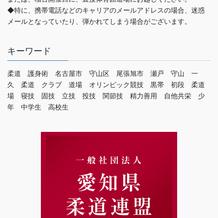
◆特に、携帯電話などのキャリアのメールアドレスの場合、迷惑
メールとなっていたり、弾かれてしまう場合がございます。
キーワード
柔道 護身術 名古屋市 守山区 尾張旭市 瀬戸 守山 一
久 柔道 クラブ 道場 オリンピック競技 黒帯 初段 柔道
場 寝技 固技 立技 投技 関節技 精力善用 自他共栄 少
年 中学生 高校生