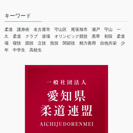
キーワード
柔道 護身術 名古屋市 守山区 尾張旭市 瀬戸 守山 一
久 柔道 クラブ 道場 オリンピック競技 黒帯 初段 柔道
場 寝技 固技 立技 投技 関節技 精力善用 自他共栄 少
年 中学生 高校生