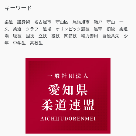
キーワード
柔道 護身術 名古屋市 守山区 尾張旭市 瀬戸 守山 一
久 柔道 クラブ 道場 オリンピック競技 黒帯 初段 柔道
場 寝技 固技 立技 投技 関節技 精力善用 自他共栄 少
年 中学生 高校生