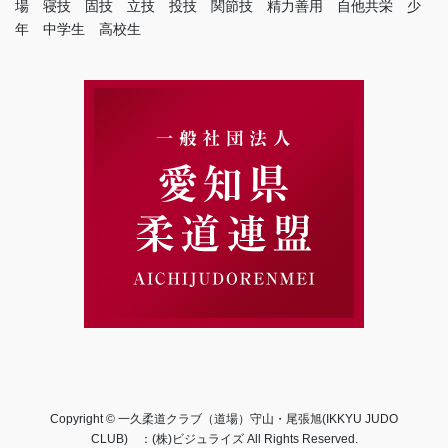
場 寝技 固技 立技 投技 関節技 精力善用 自他共栄 少
年 中学生 高校生
Copyright © 一久柔道クラブ（道場）守山・尾張旭(IKKYU JUDO
CLUB) ：(株)ビジュライズ All Rights Reserved.