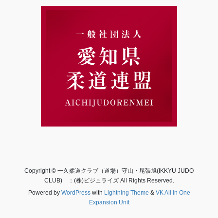
Copyright © 一久柔道クラブ（道場）守山・尾張旭(IKKYU JUDO
CLUB) ：(株)ビジュライズ All Rights Reserved.
Powered by
WordPress
with
Lightning Theme
&
VK All in One
Expansion Unit