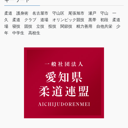
キーワード
柔道 護身術 名古屋市 守山区 尾張旭市 瀬戸 守山 一
久 柔道 クラブ 道場 オリンピック競技 黒帯 初段 柔道
場 寝技 固技 立技 投技 関節技 精力善用 自他共栄 少
年 中学生 高校生